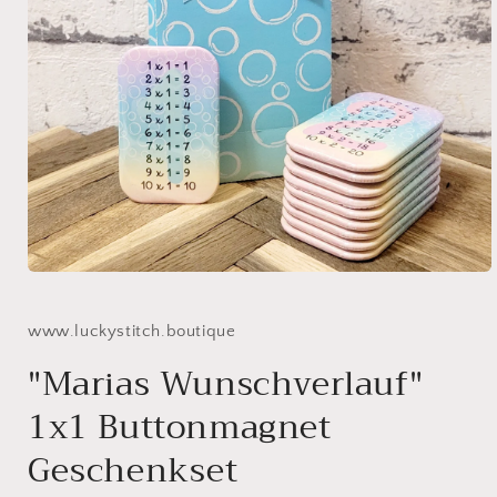
Medien
1
in
Modal
www.luckystitch.boutique
öffnen
"Marias Wunschverlauf"
1x1 Buttonmagnet
Geschenkset