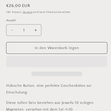
Normaler
€26,00 EUR
Preis
Inkl. Steuern.
Versand
wird beim Checkout berechnet
Anzahl
Verringere
Erhöhe
die
die
Menge
Menge
für
für
In den Warenkorb legen
&quot;Marias
&quot;Marias
Wunschverlauf&quot;
Wunschverlauf&quot;
1x1
1x1
Buttonmagnet
Buttonmagnet
Geschenkset
Geschenkset
Hübsche Button, eine perfekte Geschenkidee zur
Einschulung.
Diese tollen Sets bestehen aus jeweils 10 eckigen
Magneten, versehen mit dem 1x1-1×10.