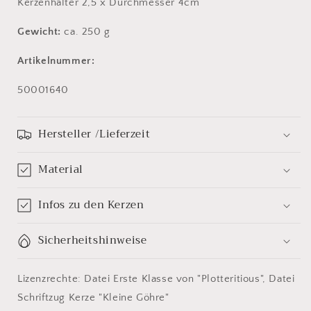
Kerzenhalter 2,5 x Durchmesser 4cm
Gewicht:
ca. 250 g
Artikelnummer:
SKU:
50001640
Hersteller /Lieferzeit
Material
Infos zu den Kerzen
Sicherheitshinweise
Lizenzrechte: Datei Erste Klasse von "Plotteritious", Datei
Schriftzug Kerze "Kleine Göhre"