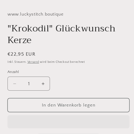
www.luckystitch.boutique
"Krokodil" Glückwunsch
Kerze
Normaler
€22,95 EUR
Preis
Inkl. Steuern.
Versand
wird beim Checkout berechnet
Anzahl
Verringere
Erhöhe
die
die
Menge
Menge
für
für
In den Warenkorb legen
&quot;Krokodil&quot;
&quot;Krokodil&quot;
Glückwunsch
Glückwunsch
Kerze
Kerze